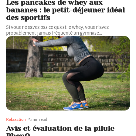
Les pancakes de whey aux
bananes : le petit-déjeuner idéal
des sportifs
Si vous ne savez pas ce qu’est le whey, vous n’avez
probablement jamais fréquenté un gymnase
…
Relaxation
3 min read
Avis et évaluation de la pilule
PhenQ