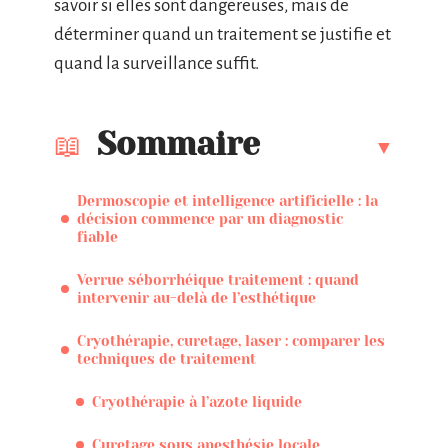
savoir si elles sont dangereuses, mais de
déterminer quand un traitement se justifie et
quand la surveillance suffit.
Sommaire
Dermoscopie et intelligence artificielle : la
décision commence par un diagnostic
fiable
Verrue séborrhéique traitement : quand
intervenir au-delà de l’esthétique
Cryothérapie, curetage, laser : comparer les
techniques de traitement
Cryothérapie à l’azote liquide
Curetage sous anesthésie locale