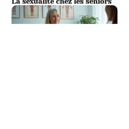
La sexualité chez les seniors
Actualité
5 min read
Quelles sont les 5 techniques
de chirurgie esthétique pour
perdre du poids ?