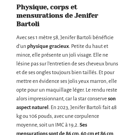
Physique, corps et
mensurations de Jenifer
Bartoli
Avec ses 1 mètre 58, Jenifer Bartoli bénéficie
d’un
physique gracieux
. Petite du haut et
mince, elle présente un joli visage. Elle ne
lésine pas sur l’entretien de ses cheveux bruns
et de ses ongles toujours bien taillés. Et pour
mettre en évidence ses jolis yeux marron, elle
opte pour un maquillage léger. Le rendu reste
alors impressionnant, car la star conserve
son
aspect naturel
. En 2023, Jenifer Bartoli fait 48
kg ou 106 pouds, avec une corpulence
moyenne, soit un IMC à 19,2.
Ses
mensurations sont de 86 cm, 60 cm et 86 cm
,