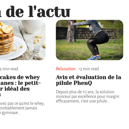
 de l'actu
3 min read
Relaxation
3 min read
cakes de whey
Avis et évaluation de la
nes : le petit-
pilule PhenQ
r idéal des
Depuis plus de 10 ans, la solution
s
minceur par excellence pour maigrir
efficacement, c’est une pilule
…
avez pas ce qu’est le whey,
 probablement jamais
n gymnase
…