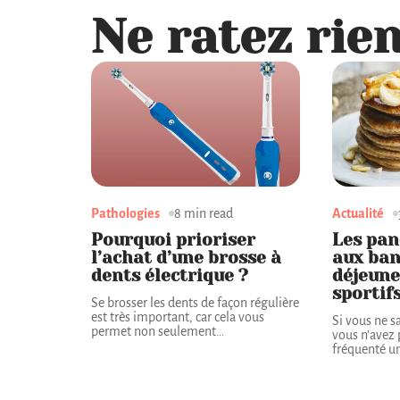
Ne ratez rien
Pathologies
8 min read
Actualité
Pourquoi prioriser
Les pan
l’achat d’une brosse à
aux bana
dents électrique ?
déjeune
sportif
Se brosser les dents de façon régulière
est très important, car cela vous
Si vous ne s
permet non seulement
…
vous n’avez
fréquenté u