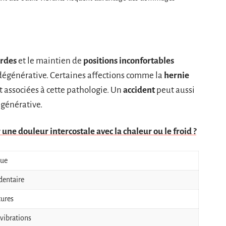
urdes
et le maintien de
positions inconfortables
 dégénérative. Certaines affections comme la
hernie
 associées à cette pathologie. Un
accident
peut aussi
égénérative.
ne douleur intercostale avec la chaleur ou le froid ?
que
dentaire
tures
vibrations