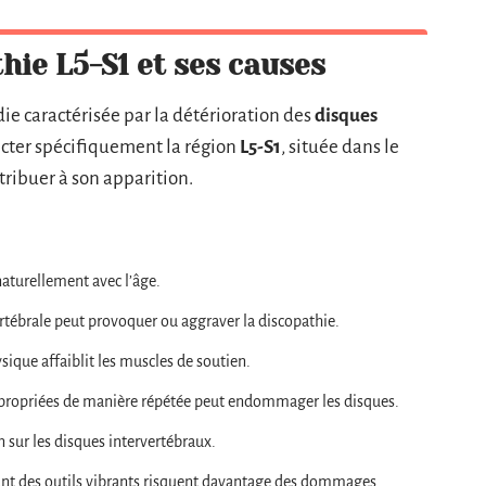
hie L5-S1 et ses causes
ie caractérisée par la détérioration des
disques
fecter spécifiquement la région
L5-S1
, située dans le
tribuer à son apparition.
aturellement avec l’âge.
rtébrale peut provoquer ou aggraver la discopathie.
ysique affaiblit les muscles de soutien.
ppropriées de manière répétée peut endommager les disques.
 sur les disques intervertébraux.
lisant des outils vibrants risquent davantage des dommages