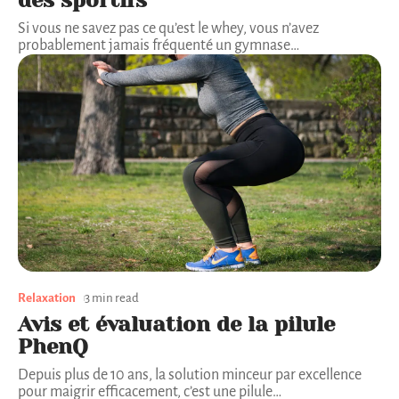
Si vous ne savez pas ce qu’est le whey, vous n’avez
probablement jamais fréquenté un gymnase
…
Relaxation
3 min read
Avis et évaluation de la pilule
PhenQ
Depuis plus de 10 ans, la solution minceur par excellence
pour maigrir efficacement, c’est une pilule
…